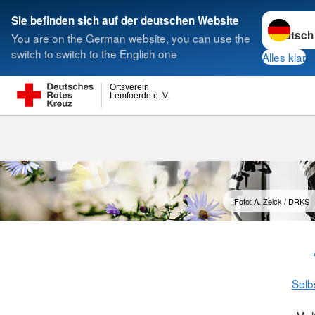
Sprache w
Sie befinden sich auf der deutschen Website
You are on the German website, you can use the
Suche
switch to switch to the English one
Alles klar
Ortsverein
Lemfoerde e. V.
Foto: A. Zelck / DRKS
Selb