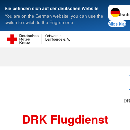
Sprache w
Sie befinden sich auf der deutschen Website
You are on the German website, you can use the
Suche
switch to switch to the English one
Alles klar
Ortsverein
Lemfoerde e. V.
DRK Flugdien
DR
DRK Flugdienst