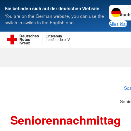
Sprache w
Sie befinden sich auf der deutschen Website
You are on the German website, you can use the
Suche
switch to switch to the English one
Alles klar
Ortsverein
Lemfoerde e. V.
Seniorennach
Soz
Seni
Seniorennachmittag