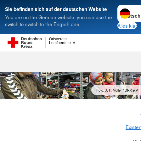
Sprache w
Sie befinden sich auf der deutschen Website
You are on the German website, you can use the
Suche
switch to switch to the English one
Alles klar
Ortsverein
Lemfoerde e. V.
Foto: J. F. Müller / DRK e.V.
Existe