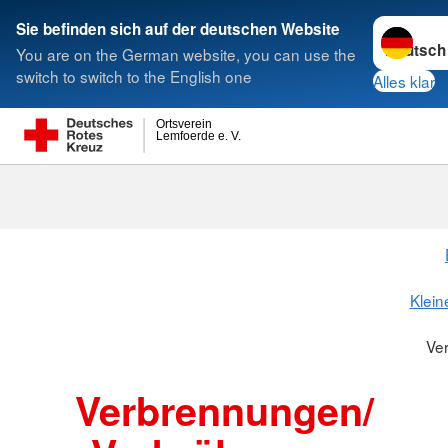
Sprache w
Sie befinden sich auf der deutschen Website
You are on the German website, you can use the
Suche
switch to switch to the English one
Alles klar
Ortsverein
Lemfoerde e. V.
Klein
Ve
Verbrennungen/