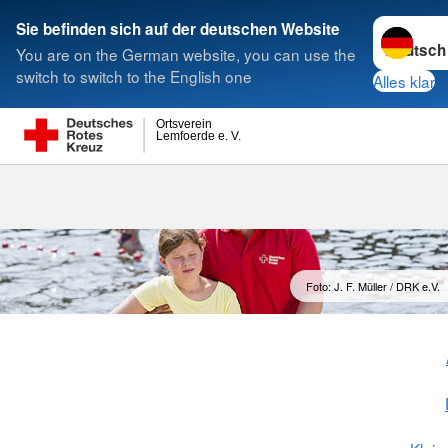
Sprache w
Sie befinden sich auf der deutschen Website
You are on the German website, you can use the
Suche
switch to switch to the English one
Alles klar
Ortsverein
Lemfoerde e. V.
Foto: J. F. Müller / DRK e.V.