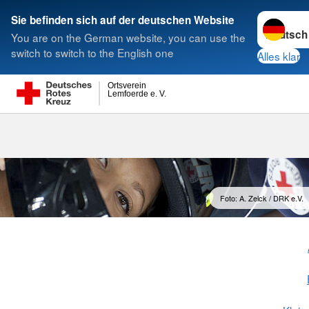
Sprache w
Sie befinden sich auf der deutschen Website
You are on the German website, you can use the
Suche
switch to switch to the English one
Alles klar
Ortsverein
Lemfoerde e. V.
Foto: A. Zelck / DRK e.V.