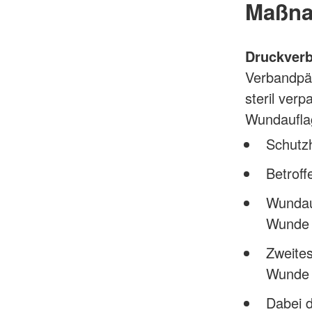
Maßna
Druckver
Verbandpäc
steril verp
Wundauflag
Schutz
Betroff
Wundau
Wunde 
Zweites
Wunde 
Dabei 