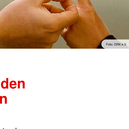
Foto: DRK e.V.
nden
en