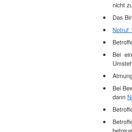
nicht z
Das Bin
Notruf 
Betrof
Bei ein
Umsteh
Atmung
Bei Be
dann
N
Betrof
Betroff
betreue