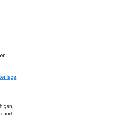
en.
itenlage
,
higen,
n und