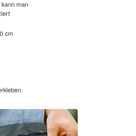
pe kann man
iert
10 cm
erkleben.