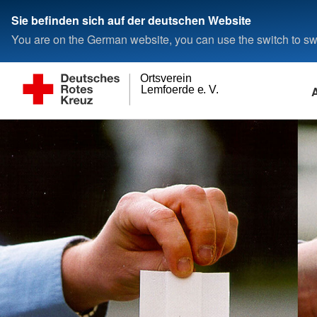
Sie befinden sich auf der deutschen Website
You are on the German website, you can use the switch to swi
Ortsverein
A
Lemfoerde e. V.
Presse & Service
Sozialer Service
Das DRK
Aktiv werden
Adressen
Bevölkerungsschu
Interner Bereich
Rettung
Meldungen
Ambulante Pflege
Ortsverein
Zeit spenden: Ehrenamt
Ansprechpartner
Intern
Sanitätsdienst
Seniorennachmittag
Vorstand
Fördermitgliedschaft
Jugendrotkreuz
Hausnotruf
Gemeinschaften
Blut spenden
Blutspendedienst
Jugendrotkreuz
Kleider spenden
Ausrüstung
Realistische Notfalldarstellung
Leitbild
Grundsätze
Bilder