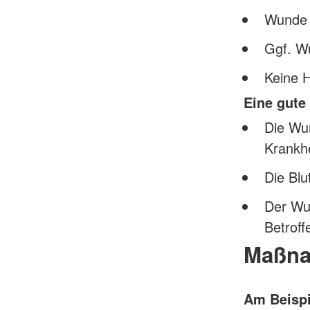
Wunde 
Ggf. Wu
Keine 
Eine gute
Die Wun
Krankhe
Die Blut
Der Wun
Betroff
Maßna
Am Beisp