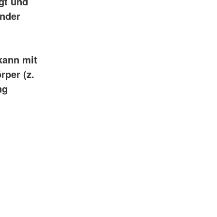
gt und
ender
kann mit
rper (z.
ng