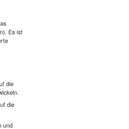
das
). Es ist
erte
f die
ickeln.
uf die
h und