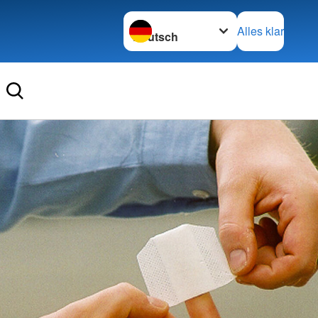
Sprache wechseln zu
Alles klar
Überblick
Kinder, Jugend und Familie
e-Lehrgang
DRK Kindergarten
 für Betriebe
Sonstiges
e am Kind
DRK Flugdienst
e für Sportgruppen
 Seminare