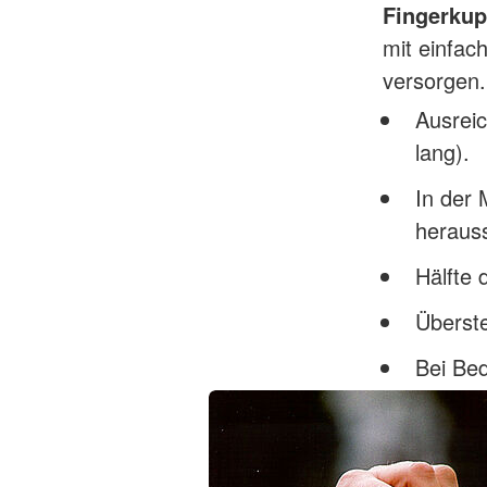
Fingerku
mit einfac
versorgen.
Ausrei
lang).
In der 
heraus
Hälfte 
Überste
Bei Be