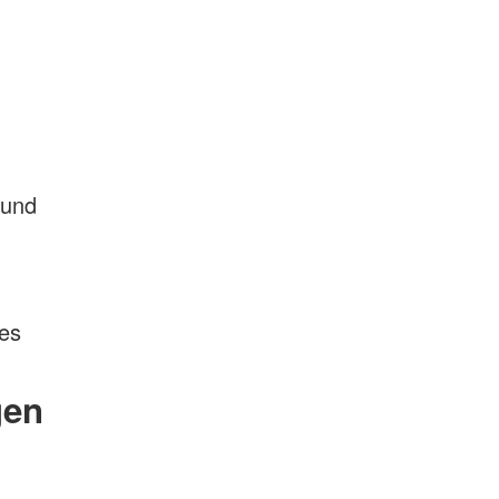
 und
des
gen