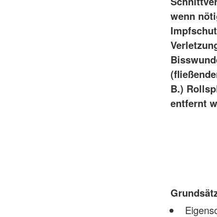
Schnittve
wenn nöti
Impfschutz
Verletzun
Bisswunde
(fließend
B.) Rolls
entfernt 
Grundsät
Eigens